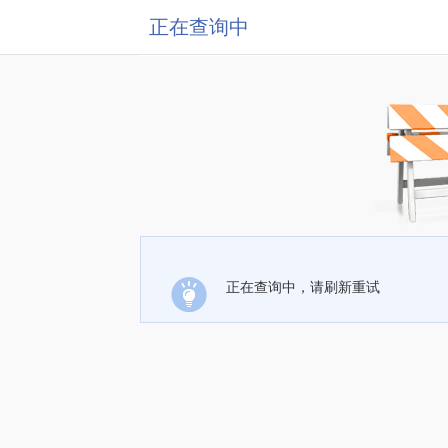
正在查询中
正在查询中，请刷新重试