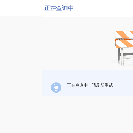
正在查询中
正在查询中，请刷新重试