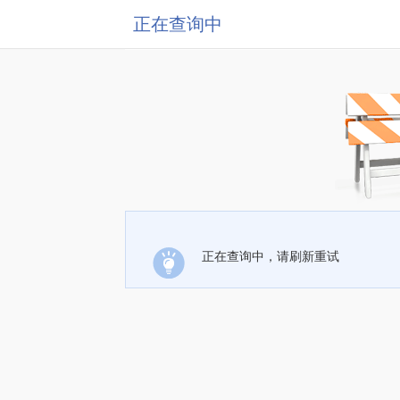
正在查询中
正在查询中，请刷新重试